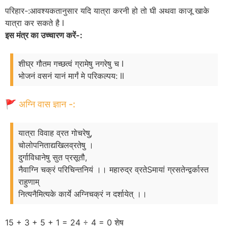
परिहार-:आवश्यकतानुसार यदि यात्रा करनी हो तो घी अथवा काजू खाके
यात्रा कर सकते है l
इस मंत्र का उच्चारण करें-:
शीघ्र गौतम गच्छत्वं ग्रामेषु नगरेषु च l
भोजनं वसनं यानं मार्गं मे परिकल्पय: ll
🚩 अग्नि वास ज्ञान -:
यात्रा विवाह व्रत गोचरेषु,
चोलोपनिताद्यखिलव्रतेषु ।
दुर्गाविधानेषु सुत प्रसूतौ,
नैवाग्नि चक्रं परिचिन्तनियं ।। महारुद्र व्रतेSमायां ग्रसतेन्द्वर्कास्त
राहुणाम्
नित्यनैमित्यके कार्ये अग्निचक्रं न दर्शायेत् ।।
15 + 3 + 5 + 1 = 24 ÷ 4 = 0 शेष