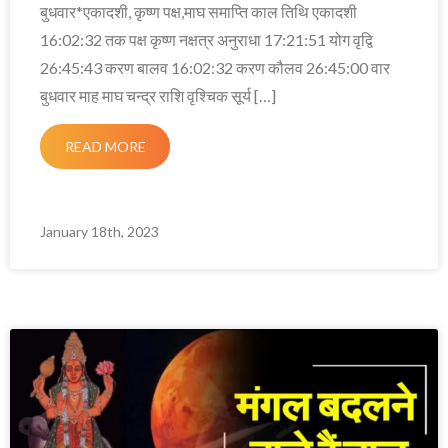
बुधवार*एकादशी, कृष्ण पक्ष,माघ समाप्ति काल तिथि एकादशी
16:02:32 तक पक्ष कृष्ण नक्षत्र अनुराधा 17:21:51 योग वृद्वि
26:45:43 करण बालव 16:02:32 करण कौलव 26:45:00 वार
बुधवार माह माघ चन्द्र राशि वृश्चिक सूर्य […]
READ MORE
January 18th, 2023