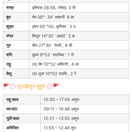
चन्द्र
वृश्चिक 26:56, ज्येष्ठा, 3 यी
बुध
मेष 08°: 34′ अश्वनी’ 4 ला
शुक्र
वृषभ 05 °05, कृतिका ‘ 3 उ
मंगल
मिथुन 14°30 ‘ आर्द्रा ‘ 3 ङ
गुरु
मीन 27°30 ‘ रेवती , 4 ची
शनि
कुम्भ 9°53 ‘ शतभिषा ‘ 1 गो
राहू
(व) मेष 10°52 अश्विनी , 4 ला
केतु
(व) तुला 10°52 स्वाति , 2 रे
🚩💮 शुभा$शुभ मुहूर्त 💮🚩
राहू काल
15:30 – 17:05 अशुभ
यम घंटा
09:11 – 10:46 अशुभ
गुली काल
12:21 – 13:55 अशुभ
अभिजित
11:55 – 12:46 शुभ