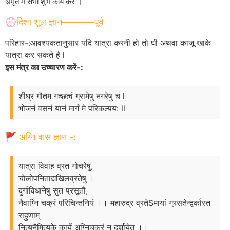
अमृत में सभी शुभ कार्य करें ।
💮दिशा शूल ज्ञान———–पूर्व
परिहार-:आवश्यकतानुसार यदि यात्रा करनी हो तो घी अथवा काजू खाके
यात्रा कर सकते है l
इस मंत्र का उच्चारण करें-:
शीघ्र गौतम गच्छत्वं ग्रामेषु नगरेषु च l
भोजनं वसनं यानं मार्गं मे परिकल्पय: ll
🚩 अग्नि वास ज्ञान -:
यात्रा विवाह व्रत गोचरेषु,
चोलोपनिताद्यखिलव्रतेषु ।
दुर्गाविधानेषु सुत प्रसूतौ,
नैवाग्नि चक्रं परिचिन्तनियं ।। महारुद्र व्रतेSमायां ग्रसतेन्द्वर्कास्त
राहुणाम्
नित्यनैमित्यके कार्ये अग्निचक्रं न दर्शायेत् ।।