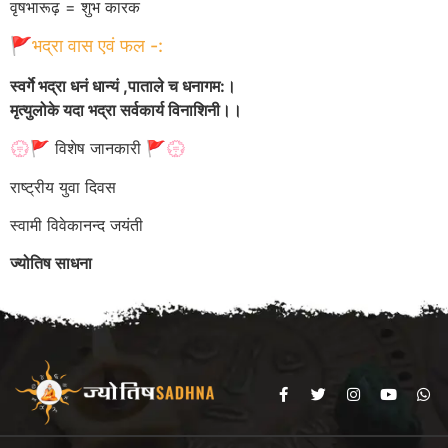
वृषभारूढ़ = शुभ कारक
🚩भद्रा वास एवं फल -:
स्वर्गे भद्रा धनं धान्यं ,पाताले च धनागम:।
मृत्युलोके यदा भद्रा सर्वकार्य विनाशिनी।।
💮🚩 विशेष जानकारी 🚩💮
राष्ट्रीय युवा दिवस
स्वामी विवेकानन्द जयंती
ज्योतिष साधना