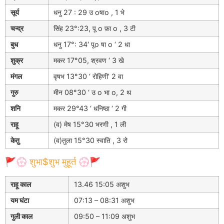
सूर्य
धनु 27 : 29 उ oषाo , 1 भे
चन्द्र
सिंह 23°:23, पू o फ़ा o , 3 टी
बुध
धनु 17°: 34′ पूo षा o ‘ 2 धा
शुक्र
मकर 17°05, श्रवण ‘ 3 खे
मंगल
वृषभ 13°30 ‘ रोहिणी’ 2 वा
गुरु
मीन 08°30 ‘ उ o भा o, 2 थ
शनि
मकर 29°43 ‘ धनिष्ठा ‘ 2 गी
राहू
(व) मेष 15°30 भरणी , 1 ली
केतु
(व)तुला 15°30 स्वाति , 3 रो
🚩💮 शुभा$शुभ मुहूर्त 💮🚩
राहू काल
13.46 15:05 अशुभ
यम घंटा
07:13 – 08:31 अशुभ
गुली काल
09:50 – 11:09 अशुभ