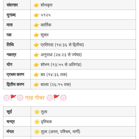
संवत्सर
👉 शोभकृत
युगाब्द
👉 ५१२५
मास
👉 कार्तिक
पक्ष
👉 शुक्ल
तिथि
👉 प्रतिपदा (१४:३६ से द्वितीया)
नक्षत्र
👉 अनुराधा (२७:२३ से ज्येष्ठा)
योग
👉 शोभन (१३:५५ से अतिगंड)
प्रथम करण
👉 बव (१४:३६ तक)
द्वितीय करण
👉 बालव (२६:१५ तक)
💮🚩💮 ग्रह गोचर 💮🚩💮
सूर्य
🌟 तुला
चन्द्र
🌟 वृश्चिक
मंगल
🌟 तुला (अस्त, पश्चिम, मार्गी)