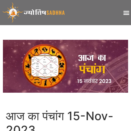
आज का पंचांग 15-Nov-
2023