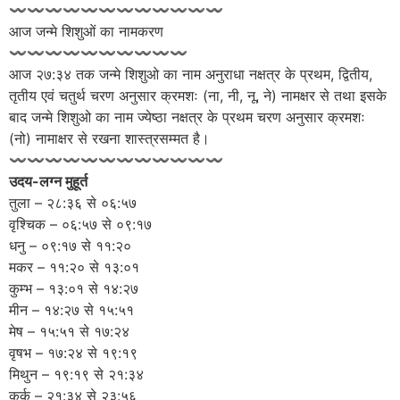
〰️〰️〰️〰️〰️〰️〰️〰️〰️〰️〰️〰️
आज जन्मे शिशुओं का नामकरण
〰️〰️〰️〰️〰️〰️〰️〰️〰️〰️
आज २७:३४ तक जन्मे शिशुओ का नाम अनुराधा नक्षत्र के प्रथम, द्वितीय,
तृतीय एवं चतुर्थ चरण अनुसार क्रमशः (ना, नी, नू, ने) नामक्षर से तथा इसके
बाद जन्मे शिशुओ का नाम ज्येष्ठा नक्षत्र के प्रथम चरण अनुसार क्रमशः
(नो) नामाक्षर से रखना शास्त्रसम्मत है।
〰️〰️〰️〰️〰️〰️〰️〰️〰️〰️〰️〰️
उदय-लग्न मुहूर्त
तुला – २८:३६ से ०६:५७
वृश्चिक – ०६:५७ से ०९:१७
धनु – ०९:१७ से ११:२०
मकर – ११:२० से १३:०१
कुम्भ – १३:०१ से १४:२७
मीन – १४:२७ से १५:५१
मेष – १५:५१ से १७:२४
वृषभ – १७:२४ से १९:१९
मिथुन – १९:१९ से २१:३४
कर्क – २१:३४ से २३:५६