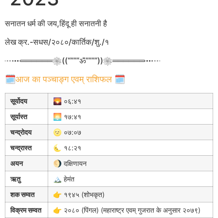
सनातन धर्म की जय,हिंदू ही सनातनी है
लेख क्र.-सधस/२०८०/कार्तिक/शु./१
┈┉══════❀((“”””ॐ””””))❀══════┉┈
🗓आज का पञ्चाङ्ग एवम् राशिफल 🗓
सूर्योदय
🌄 ०६:४१
सूर्यास्त
🌅 १७:४१
चन्द्रोदय
🌝 ०७:०७
चन्द्रास्त
🌜 १८:२१
अयन
🌖 दक्षिणायन
ऋतु
🏔️ हेमंत
शक सम्वत
👉 १९४५ (शोभकृत)
विक्रम सम्वत
👉 २०८० (पिंगल) (महाराष्ट्र एवम् गुजरात के अनुसार २०७९)