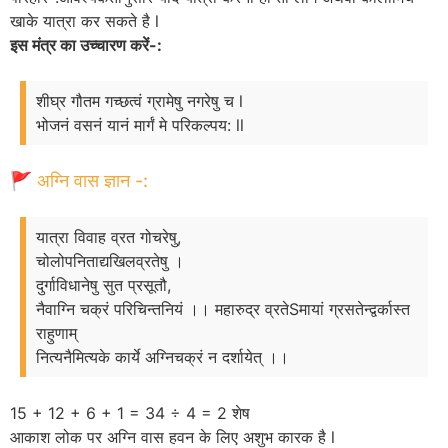
खाके यात्रा कर सकते है l
इस मंत्र का उच्चारण करें-:
शीघ्र गौतम गच्छत्वं ग्रामेषु नगरेषु च l
भोजनं वसनं यानं मार्गं मे परिकल्पय: ll
🚩 अग्नि वास ज्ञान -:
यात्रा विवाह व्रत गोचरेषु,
चोलोपनिताद्यखिलव्रतेषु ।
दुर्गाविधानेषु सुत प्रसूतौ,
नैवाग्नि चक्रं परिचिन्तनियं ।। महारुद्र व्रतेSमायां ग्रसतेन्द्वर्कास्त
राहुणाम्
नित्यनैमित्यके कार्ये अग्निचक्रं न दर्शायेत् ।।
15 + 12 + 6 + 1 = 34 ÷ 4 = 2 शेष
आकाश लोक पर अग्नि वास हवन के लिए अशुभ कारक है l