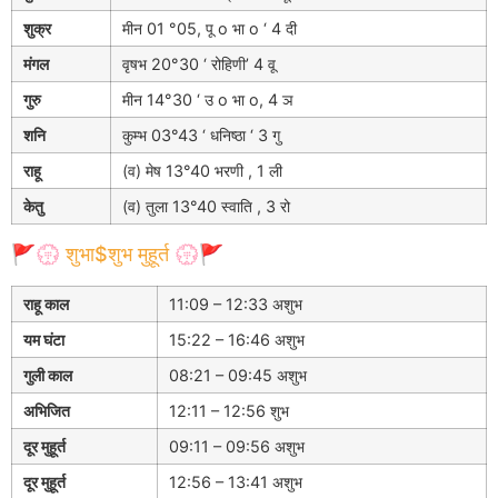
शुक्र
मीन 01 °05, पू o भा o ‘ 4 दी
मंगल
वृषभ 20°30 ‘ रोहिणी’ 4 वू
गुरु
मीन 14°30 ‘ उ o भा o, 4 ञ
शनि
कुम्भ 03°43 ‘ धनिष्ठा ‘ 3 गु
राहू
(व) मेष 13°40 भरणी , 1 ली
केतु
(व) तुला 13°40 स्वाति , 3 रो
🚩💮 शुभा$शुभ मुहूर्त 💮🚩
राहू काल
11:09 – 12:33 अशुभ
यम घंटा
15:22 – 16:46 अशुभ
गुली काल
08:21 – 09:45 अशुभ
अभिजित
12:11 – 12:56 शुभ
दूर मुहूर्त
09:11 – 09:56 अशुभ
दूर मुहूर्त
12:56 – 13:41 अशुभ