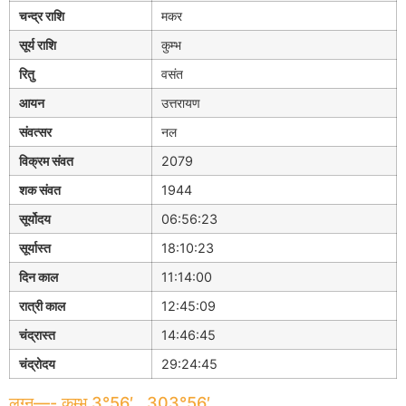
चन्द्र राशि
मकर
सूर्य राशि
कुम्भ
रितु
वसंत
आयन
उत्तरायण
संवत्सर
नल
विक्रम संवत
2079
शक संवत
1944
सूर्योदय
06:56:23
सूर्यास्त
18:10:23
दिन काल
11:14:00
रात्री काल
12:45:09
चंद्रास्त
14:46:45
चंद्रोदय
29:24:45
लग्न—- कुम्भ 3°56′ , 303°56′