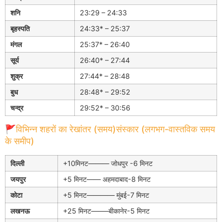
शनि
23:29 – 24:33
बृहस्पति
24:33* – 25:37
मंगल
25:37* – 26:40
सूर्य
26:40* – 27:44
शुक्र
27:44* – 28:48
बुध
28:48* – 29:52
चन्द्र
29:52* – 30:56
🚩विभिन्न शहरों का रेखांतर (समय)संस्कार (लगभग-वास्तविक समय
के समीप)
दिल्ली
+10मिनट——— जोधपुर -6 मिनट
जयपुर
+5 मिनट—— अहमदाबाद-8 मिनट
कोटा
+5 मिनट———— मुंबई-7 मिनट
लखनऊ
+25 मिनट——–बीकानेर-5 मिनट