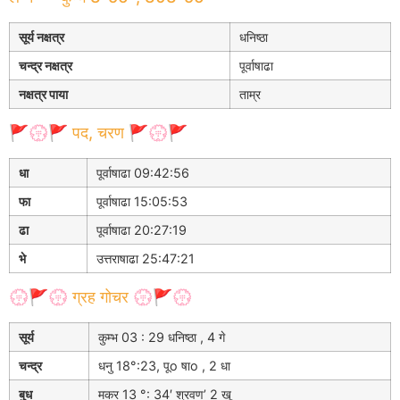
सूर्य नक्षत्र
धनिष्ठा
चन्द्र नक्षत्र
पूर्वाषाढा
नक्षत्र पाया
ताम्र
🚩💮🚩 पद, चरण 🚩💮🚩
धा
पूर्वाषाढा 09:42:56
फा
पूर्वाषाढा 15:05:53
ढा
पूर्वाषाढा 20:27:19
भे
उत्तराषाढा 25:47:21
💮🚩💮 ग्रह गोचर 💮🚩💮
सूर्य
कुम्भ 03 : 29 धनिष्ठा , 4 गे
चन्द्र
धनु 18°:23, पूo षाo , 2 धा
बुध
मकर 13 °: 34′ श्रवण’ 2 खू