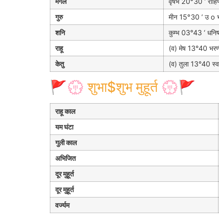
मंगल
वृषभ 20°30 ‘ रोहिण
गुरु
मीन 15°30 ‘ उ o 
शनि
कुम्भ 03°43 ‘ धनिष्ठ
राहू
(व) मेष 13°40 भरण
केतु
(व) तुला 13°40 स्वा
🚩💮 शुभा$शुभ मुहूर्त 💮🚩
राहू काल
यम घंटा
गुली काल
अभिजित
दूर मुहूर्त
दूर मुहूर्त
वर्ज्यम