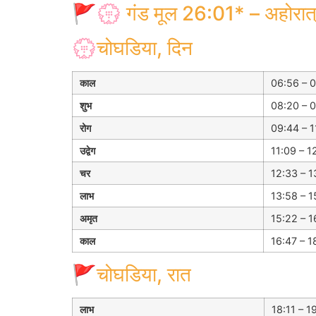
🚩💮 गंड मूल 26:01* – अहोरात
💮चोघडिया, दिन
काल
06:56 – 0
शुभ
08:20 – 0
रोग
09:44 – 1
उद्वेग
11:09 – 1
चर
12:33 – 1
लाभ
13:58 – 1
अमृत
15:22 – 1
काल
16:47 – 1
🚩चोघडिया, रात
लाभ
18:11 – 19