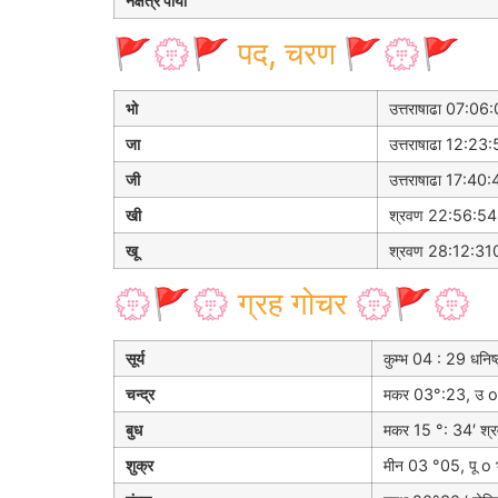
नक्षत्र पाया
🚩💮🚩 पद, चरण 🚩💮🚩
भो
उत्तराषाढा 07:06
जा
उत्तराषाढा 12:23
जी
उत्तराषाढा 17:40
खी
श्रवण 22:56:54
खू
श्रवण 28:12:31
💮🚩💮 ग्रह गोचर 💮🚩💮
सूर्य
कुम्भ 04 : 29 धनिष्ठ
चन्द्र
मकर 03°:23, उ o 
बुध
मकर 15 °: 34′ श्र
शुक्र
मीन 03 °05, पू o भ