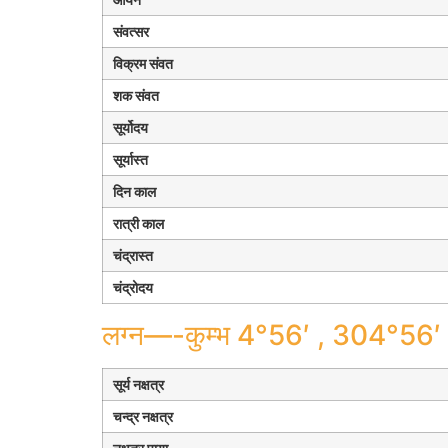
संवत्सर
विक्रम संवत
शक संवत
सूर्योदय
सूर्यास्त
दिन काल
रात्री काल
चंद्रास्त
चंद्रोदय
लग्न—-कुम्भ 4°56′ , 304°56′
सूर्य नक्षत्र
चन्द्र नक्षत्र