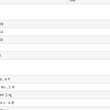
ताम्र
:09
:54
:46
0
ा , 4 गे
षाo , 2 भो
वण’ 2 खू
ा o ‘ 4 दी