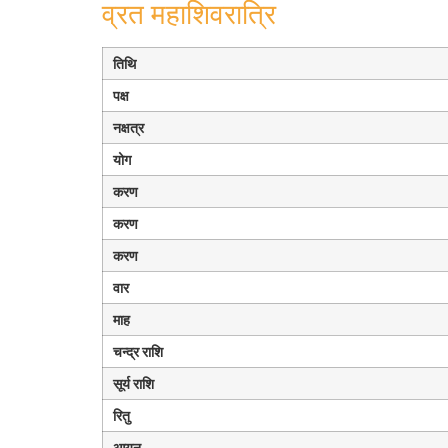
व्रत महाशिवरात्रि
तिथि
पक्ष
नक्षत्र
योग
करण
करण
करण
वार
माह
चन्द्र राशि
सूर्य राशि
रितु
आयन