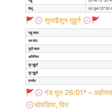
राहू
(व) मेष 13°30 भर
केतु
(व) तुला 13°30 स्
🚩💮 शुभा$शुभ मुहूर्त 💮🚩
राहू काल
यम घंटा
गुली काल
अभिजित
दूर मुहूर्त
दूर मुहूर्त
वर्ज्यम
🚩💮 गंड मूल 26:01* – अहोरात
💮चोघडिया, दिन