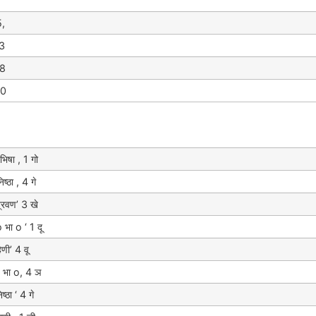
5,
3
58
00
िषा , 1 गो
्ठा , 4 गे
्रवण’ 3 खे
भा o ‘ 1 दू
णी’ 4 वू
 भा o, 4 ञ
्ठा ‘ 4 गे