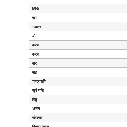
तिथि
पक्ष
नक्षत्र
योग
करण
करण
वार
माह
चन्द्र राशि
सूर्य राशि
रितु
आयन
संवत्सर
विक्रम संवत