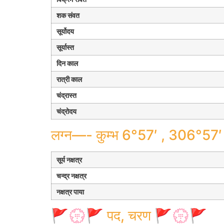
शक संवत
सूर्योदय
सूर्यास्त
दिन काल
रात्री काल
चंद्रास्त
चंद्रोदय
लग्न—- कुम्भ 6°57′ , 306°57′
सूर्य नक्षत्र
चन्द्र नक्षत्र
नक्षत्र पाया
🚩💮🚩 पद, चरण 🚩💮🚩