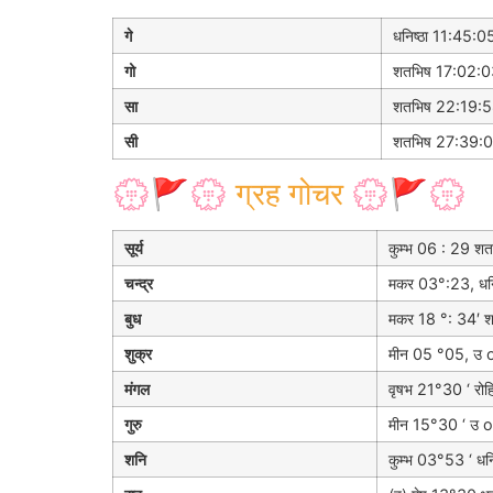
गे
धनिष्ठा 11:45:0
गो
शतभिष 17:02:0
सा
शतभिष 22:19:
सी
शतभिष 27:39:
💮🚩💮 ग्रह गोचर 💮🚩💮
सूर्य
कुम्भ 06 : 29 शतभ
चन्द्र
मकर 03°:23, धनिष
बुध
मकर 18 °: 34′ श
शुक्र
मीन 05 °05, उ o 
मंगल
वृषभ 21°30 ‘ रोहि
गुरु
मीन 15°30 ‘ उ o
शनि
कुम्भ 03°53 ‘ धनिष