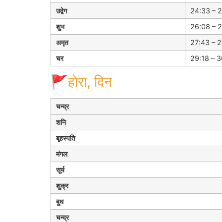
उद्वेग
24:33 – 2
शुभ
26:08 – 2
अमृत
27:43 – 2
चर
29:18 – 3
🚩होरा, दिन
चन्द्र
शनि
बृहस्पति
मंगल
सूर्य
शुक्र
बुध
चन्द्र