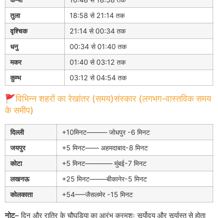
तुला
18:58 से 21:14 तक
वृश्चिक
21:14 से 00:34 तक
धनु
00:34 से 01:40 तक
मकर
01:40 से 03:12 तक
कुम्भ
03:12 से 04:54 तक
🚩विभिन्न शहरों का रेखांतर (समय)संस्कार (लगभग-वास्तविक समय
के समीप)
दिल्ली
+10मिनट——— जोधपुर -6 मिनट
जयपुर
+5 मिनट—— अहमदाबाद-8 मिनट
कोटा
+5 मिनट———— मुंबई-7 मिनट
लखनऊ
+25 मिनट——–बीकानेर-5 मिनट
कोलकाता
+54—–जैसलमेर -15 मिनट
नोट
– दिन और रात्रि के चौघड़िया का आरंभ क्रमशः सूर्योदय और सूर्यास्त से होता