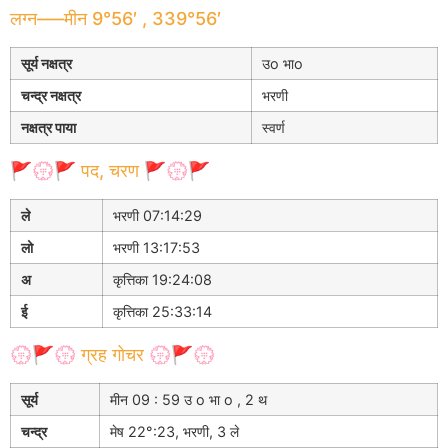
लग्न—–मीन 9°56′ , 339°56′
सूर्य नक्षत्र
उo भाo
चन्द्र नक्षत्र
भरणी
नक्षत्र पाया
स्वर्ण
🚩💮🚩 पद, चरण 🚩💮🚩
ले
भरणी 07:14:29
लो
भरणी 13:17:53
अ
कृत्तिका 19:24:08
ई
कृत्तिका 25:33:14
💮🚩💮 ग्रह गोचर 💮🚩💮
सूर्य
मीन 09 : 59 उ o भा o , 2 थ
चन्द्र
मेष 22°:23, भरणी, 3 ले