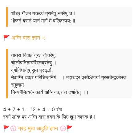
शीघ्र गौतम गच्छत्वं ग्रामेषु नगरेषु च l
भोजनं वसनं यानं मार्गं मे परिकल्पय: ll
🚩 अग्नि वास ज्ञान -:
यात्रा विवाह व्रत गोचरेषु,
चोलोपनिताद्यखिलव्रतेषु ।
दुर्गाविधानेषु सुत प्रसूतौ,
नैवाग्नि चक्रं परिचिन्तनियं ।। महारुद्र व्रतेSमायां ग्रसतेन्द्वर्कास्त
राहुणाम्
नित्यनैमित्यके कार्ये अग्निचक्रं न दर्शायेत् ।।
4 + 7 + 1 = 12 ÷ 4 = 0 शेष
स्वर्ग लोक पर अग्नि वास हवन के लिए शुभ कारक है l
🚩💮 ग्रह मुख आहुति ज्ञान 💮🚩