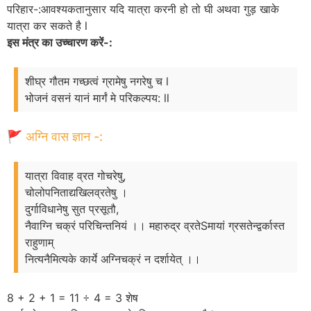
परिहार-:आवश्यकतानुसार यदि यात्रा करनी हो तो घी अथवा गुड़ खाके
यात्रा कर सकते है l
इस मंत्र का उच्चारण करें-:
शीघ्र गौतम गच्छत्वं ग्रामेषु नगरेषु च l
भोजनं वसनं यानं मार्गं मे परिकल्पय: ll
🚩 अग्नि वास ज्ञान -:
यात्रा विवाह व्रत गोचरेषु,
चोलोपनिताद्यखिलव्रतेषु ।
दुर्गाविधानेषु सुत प्रसूतौ,
नैवाग्नि चक्रं परिचिन्तनियं ।। महारुद्र व्रतेSमायां ग्रसतेन्द्वर्कास्त
राहुणाम्
नित्यनैमित्यके कार्ये अग्निचक्रं न दर्शायेत् ।।
8 + 2 + 1 = 11 ÷ 4 = 3 शेष