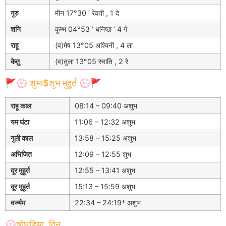
गुरु
मीन 17°30 ‘ रेवती , 1 दे
शनि
कुम्भ 04°53 ‘ धनिष्ठा ‘ 4 गे
राहू
(व)मेष 13°05 अश्विनी , 4 ला
केतु
(व)तुला 13°05 स्वाति , 2 रे
🚩💮 शुभा$शुभ मुहूर्त 💮🚩
राहू काल
08:14 – 09:40 अशुभ
यम घंटा
11:06 – 12:32 अशुभ
गुली काल
13:58 – 15:25 अशुभ
अभिजित
12:09 – 12:55 शुभ
दूर मुहूर्त
12:55 – 13:41 अशुभ
दूर मुहूर्त
15:13 – 15:59 अशुभ
वर्ज्यम
22:34 – 24:19* अशुभ
💮चोघडिया, दिन