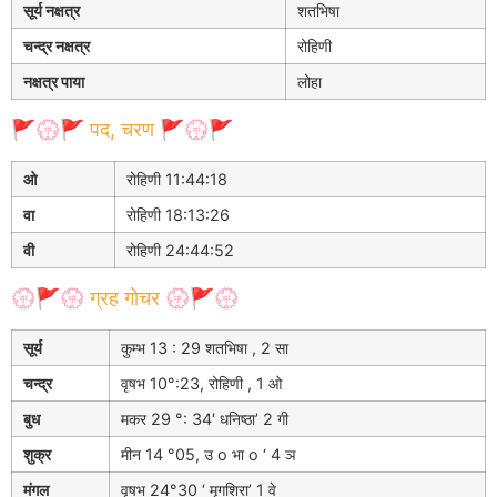
सूर्य नक्षत्र
शतभिषा
चन्द्र नक्षत्र
रोहिणी
नक्षत्र पाया
लोहा
🚩💮🚩 पद, चरण 🚩💮🚩
ओ
रोहिणी 11:44:18
वा
रोहिणी 18:13:26
वी
रोहिणी 24:44:52
💮🚩💮 ग्रह गोचर 💮🚩💮
सूर्य
कुम्भ 13 : 29 शतभिषा , 2 सा
चन्द्र
वृषभ 10°:23, रोहिणी , 1 ओ
बुध
मकर 29 °: 34′ धनिष्ठा’ 2 गी
शुक्र
मीन 14 °05, उ o भा o ‘ 4 ञ
मंगल
वृषभ 24°30 ‘ मृगशिरा’ 1 वे