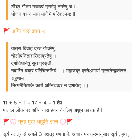
शीघ्र गौतम गच्छत्वं ग्रामेषु नगरेषु च l
भोजनं वसनं यानं मार्गं मे परिकल्पय: ll
🚩 अग्नि वास ज्ञान -:
यात्रा विवाह व्रत गोचरेषु,
चोलोपनिताद्यखिलव्रतेषु ।
दुर्गाविधानेषु सुत प्रसूतौ,
नैवाग्नि चक्रं परिचिन्तनियं ।। महारुद्र व्रतेSमायां ग्रसतेन्द्वर्कास्त
राहुणाम्
नित्यनैमित्यके कार्ये अग्निचक्रं न दर्शायेत् ।।
11 + 5 + 1 = 17 ÷ 4 = 1 शेष
पाताल लोक पर अग्नि वास हवन के लिए अशुभ कारक है l
🚩💮 ग्रह मुख आहुति ज्ञान 💮🚩
सूर्य नक्षत्र से अगले 3 नक्षत्र गणना के आधार पर क्रमानुसार सूर्य , बुध ,