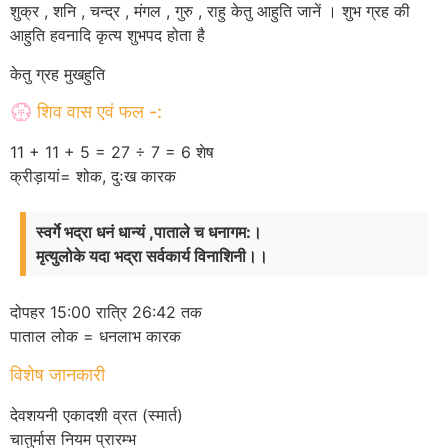
शुक्र , शनि , चन्द्र , मंगल , गुरु , राहु केतु आहुति जानें । शुभ ग्रह की
आहुति हवनादि कृत्य शुभपद होता है
केतु ग्रह मुखहुति
💮 शिव वास एवं फल -:
11 + 11 + 5 = 27 ÷ 7 = 6 शेष
क्रीड़ायां= शोक, दुःख कारक
स्वर्गे भद्रा धनं धान्यं ,पाताले च धनागम:।
मृत्युलोके यदा भद्रा सर्वकार्य विनाशिनी।।
दोपहर 15:00 रात्रि 26:42 तक
पाताल लोक = धनलाभ कारक
विशेष जानकारी
देवशयनी एकादशी व्रत (स्मार्त)
चातुर्मास नियम प्रारम्भ