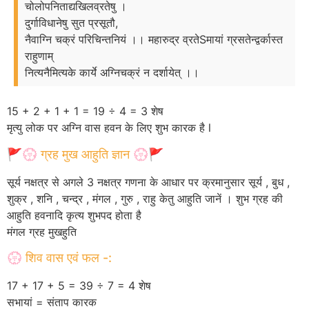
चोलोपनिताद्यखिलव्रतेषु ।
दुर्गाविधानेषु सुत प्रसूतौ,
नैवाग्नि चक्रं परिचिन्तनियं ।। महारुद्र व्रतेSमायां ग्रसतेन्द्वर्कास्त
राहुणाम्
नित्यनैमित्यके कार्ये अग्निचक्रं न दर्शायेत् ।।
15 + 2 + 1 + 1 = 19 ÷ 4 = 3 शेष
मृत्यु लोक पर अग्नि वास हवन के लिए शुभ कारक है l
🚩💮 ग्रह मुख आहुति ज्ञान 💮🚩
सूर्य नक्षत्र से अगले 3 नक्षत्र गणना के आधार पर क्रमानुसार सूर्य , बुध ,
शुक्र , शनि , चन्द्र , मंगल , गुरु , राहु केतु आहुति जानें । शुभ ग्रह की
आहुति हवनादि कृत्य शुभपद होता है
मंगल ग्रह मुखहुति
💮 शिव वास एवं फल -:
17 + 17 + 5 = 39 ÷ 7 = 4 शेष
सभायां = संताप कारक