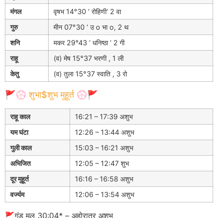
मंगल
वृषभ 14°30 ‘ रोहिणी’ 2 वा
गुरु
मीन 07°30 ‘ उ o भा o, 2 थ
शनि
मकर 29°43 ‘ धनिष्ठा ‘ 2 गी
राहू
(व) मेष 15°37 भरणी , 1 ली
केतु
(व) तुला 15°37 स्वाति , 3 रो
🚩💮 शुभा$शुभ मुहूर्त 💮🚩
राहू काल
16:21 – 17:39 अशुभ
यम घंटा
12:26 – 13:44 अशुभ
गुली काल
15:03 – 16:21 अशुभ
अभिजित
12:05 – 12:47 शुभ
दूर मुहूर्त
16:16 – 16:58 अशुभ
वर्ज्यम
12:06 – 13:54 अशुभ
🚩गंड मूल 30:04* – अहोरात्र अशुभ