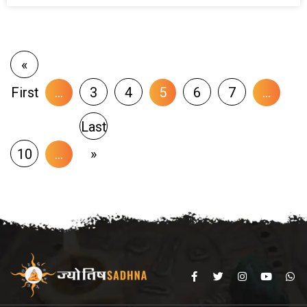
«
First
...
3
4
5
6
7
...
Last
10
...
»